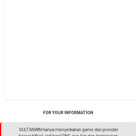
FOR YOUR INFORMATION
SULTANWIN hanya menyediakan game dari provider