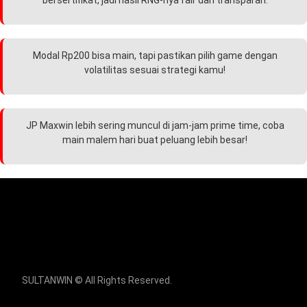
bersertifikat, jadi hasil RNG-nya fair dan transparan.
Modal Rp200 bisa main, tapi pastikan pilih game dengan
volatilitas sesuai strategi kamu!
JP Maxwin lebih sering muncul di jam-jam prime time, coba
main malem hari buat peluang lebih besar!
SULTANWIN © All Rights Reserved.