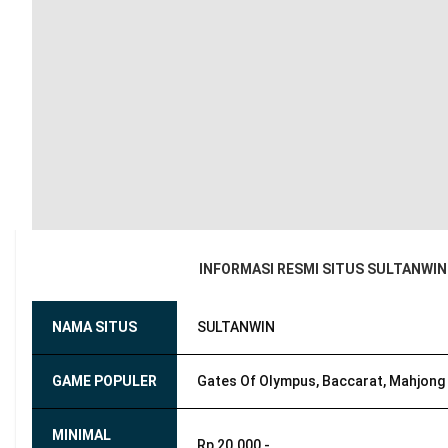
INFORMASI RESMI SITUS SULTANWIN
NAMA SITUS
SULTANWIN
GAME POPULER
Gates Of Olympus, Baccarat, Mahjong 
MINIMAL
Rp 20.000,-