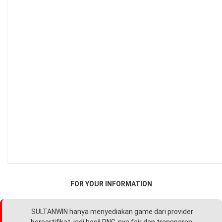
FOR YOUR INFORMATION
SULTANWIN hanya menyediakan game dari provider