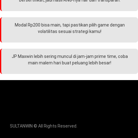
bersertifikat, jadi hasil RNG-nya fair dan transparan.
Modal Rp200 bisa main, tapi pastikan pilih game dengan
volatilitas sesuai strategi kamu!
JP Maxwin lebih sering muncul di jam-jam prime time, coba
main malem hari buat peluang lebih besar!
SULTANWIN © All Rights Reserved.