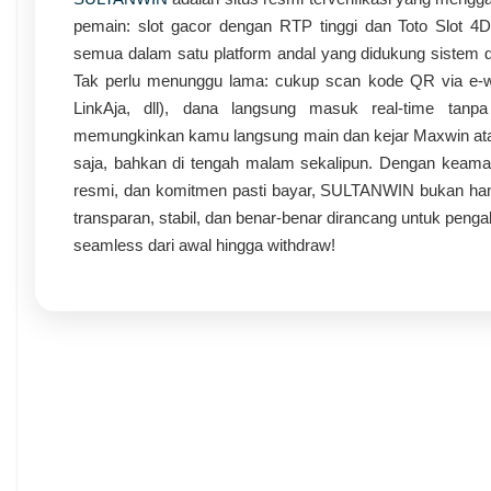
pemain: slot gacor dengan RTP tinggi dan Toto Slot 4
semua dalam satu platform andal yang didukung sistem d
Tak perlu menunggu lama: cukup scan kode QR via e-
LinkAja, dll), dana langsung masuk real-time tanpa 
memungkinkan kamu langsung main dan kejar Maxwin ata
saja, bahkan di tengah malam sekalipun. Dengan keamana
resmi, dan komitmen pasti bayar, SULTANWIN bukan han
transparan, stabil, dan benar-benar dirancang untuk pen
seamless dari awal hingga withdraw!