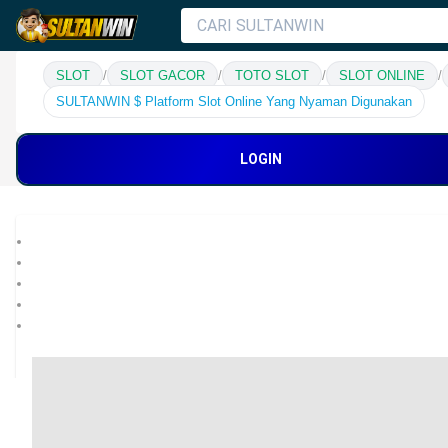
SLOT
/
SLOT GACOR
/
TOTO SLOT
/
SLOT ONLINE
/
SULTANWIN $ Platform Slot Online Yang Nyaman Digunakan
LOGIN