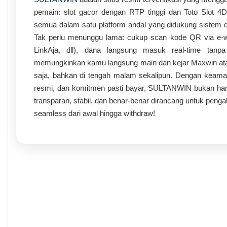
pemain: slot gacor dengan RTP tinggi dan Toto Slot 4
semua dalam satu platform andal yang didukung sistem d
Tak perlu menunggu lama: cukup scan kode QR via e-
LinkAja, dll), dana langsung masuk real-time tanpa 
memungkinkan kamu langsung main dan kejar Maxwin ata
saja, bahkan di tengah malam sekalipun. Dengan keamana
resmi, dan komitmen pasti bayar, SULTANWIN bukan han
transparan, stabil, dan benar-benar dirancang untuk pen
seamless dari awal hingga withdraw!