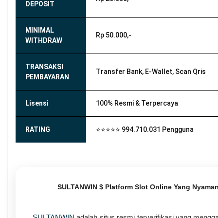
DEPOSIT
MINIMAL
Rp 50.000,-
WITHDRAW
TRANSAKSI
Transfer Bank, E-Wallet, Scan Qris
PEMBAYARAN
Lisensi
100% Resmi & Terpercaya
RATING
⭐⭐⭐⭐⭐ 994.710.031 Pengguna
SULTANWIN $ Platform Slot Online Yang Nyama
SULTANWIN
adalah situs resmi terverifikasi yang mengg