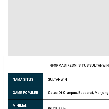
INFORMASI RESMI SITUS SULTANWIN
NAMA SITUS
SULTANWIN
GAME POPULER
Gates Of Olympus, Baccarat, Mahjong 
MINIMAL
Rp 20.000,-