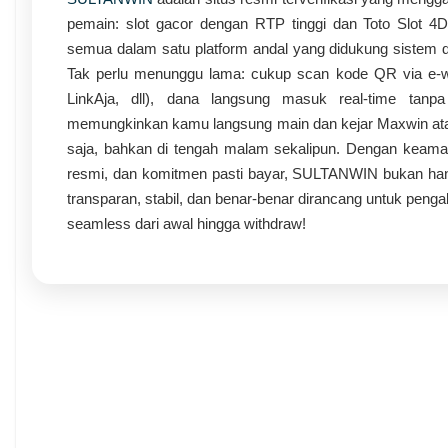
pemain: slot gacor dengan RTP tinggi dan Toto Slot 4
semua dalam satu platform andal yang didukung sistem d
Tak perlu menunggu lama: cukup scan kode QR via e-
LinkAja, dll), dana langsung masuk real-time tanpa 
memungkinkan kamu langsung main dan kejar Maxwin ata
saja, bahkan di tengah malam sekalipun. Dengan keamana
resmi, dan komitmen pasti bayar, SULTANWIN bukan han
transparan, stabil, dan benar-benar dirancang untuk pen
seamless dari awal hingga withdraw!