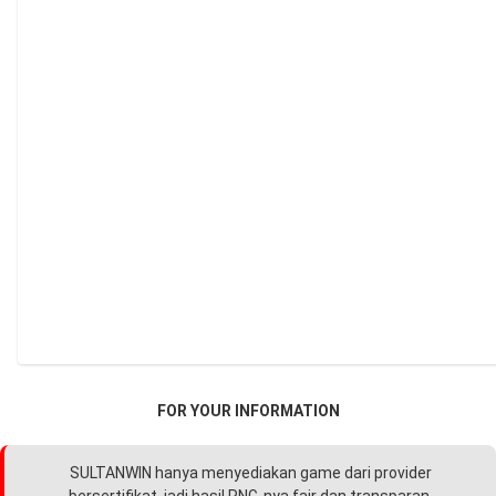
FOR YOUR INFORMATION
SULTANWIN hanya menyediakan game dari provider