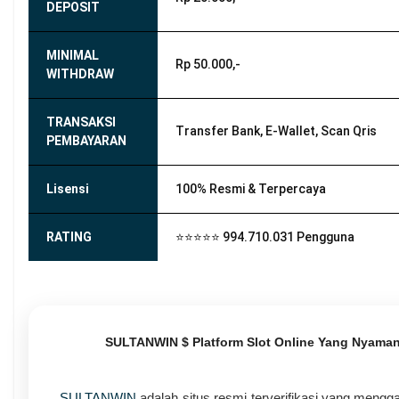
DEPOSIT
MINIMAL
Rp 50.000,-
WITHDRAW
TRANSAKSI
Transfer Bank, E-Wallet, Scan Qris
PEMBAYARAN
Lisensi
100% Resmi & Terpercaya
RATING
⭐⭐⭐⭐⭐ 994.710.031 Pengguna
SULTANWIN $ Platform Slot Online Yang Nyama
SULTANWIN
adalah situs resmi terverifikasi yang mengg