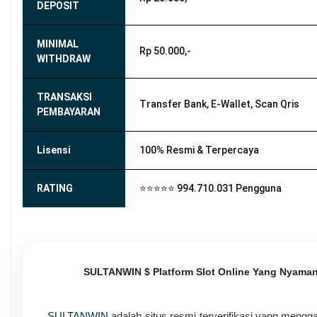
DEPOSIT
MINIMAL
Rp 50.000,-
WITHDRAW
TRANSAKSI
Transfer Bank, E-Wallet, Scan Qris
PEMBAYARAN
Lisensi
100% Resmi & Terpercaya
RATING
⭐⭐⭐⭐⭐ 994.710.031 Pengguna
SULTANWIN $ Platform Slot Online Yang Nyama
SULTANWIN
adalah situs resmi terverifikasi yang mengg