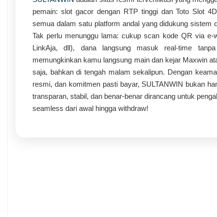
pemain: slot gacor dengan RTP tinggi dan Toto Slot 4
semua dalam satu platform andal yang didukung sistem d
Tak perlu menunggu lama: cukup scan kode QR via e-
LinkAja, dll), dana langsung masuk real-time tanpa 
memungkinkan kamu langsung main dan kejar Maxwin ata
saja, bahkan di tengah malam sekalipun. Dengan keamana
resmi, dan komitmen pasti bayar, SULTANWIN bukan han
transparan, stabil, dan benar-benar dirancang untuk pen
seamless dari awal hingga withdraw!