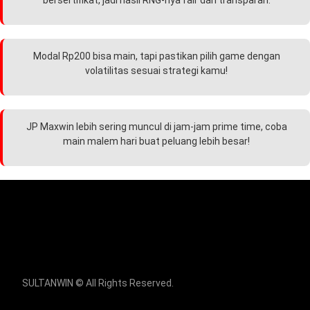
bersertifikat, jadi hasil RNG-nya fair dan transparan.
Modal Rp200 bisa main, tapi pastikan pilih game dengan
volatilitas sesuai strategi kamu!
JP Maxwin lebih sering muncul di jam-jam prime time, coba
main malem hari buat peluang lebih besar!
SULTANWIN © All Rights Reserved.