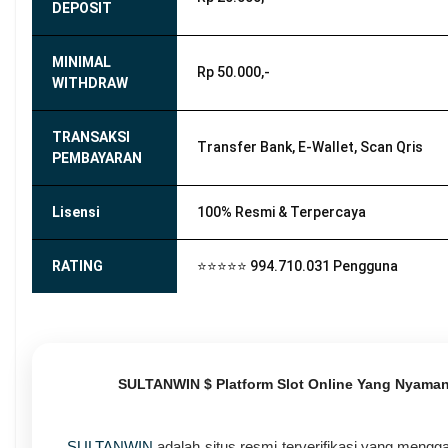
DEPOSIT
MINIMAL
Rp 50.000,-
WITHDRAW
TRANSAKSI
Transfer Bank, E-Wallet, Scan Qris
PEMBAYARAN
Lisensi
100% Resmi & Terpercaya
RATING
⭐⭐⭐⭐⭐ 994.710.031 Pengguna
SULTANWIN $ Platform Slot Online Yang Nyama
SULTANWIN
adalah situs resmi terverifikasi yang mengg