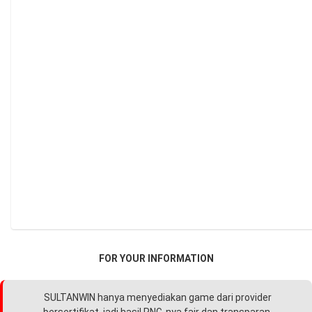
FOR YOUR INFORMATION
SULTANWIN hanya menyediakan game dari provider