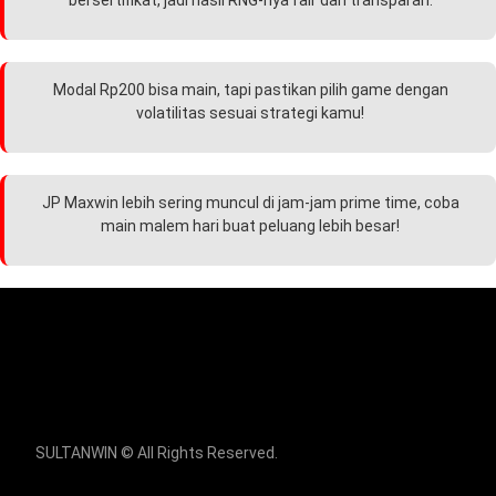
bersertifikat, jadi hasil RNG-nya fair dan transparan.
Modal Rp200 bisa main, tapi pastikan pilih game dengan
volatilitas sesuai strategi kamu!
JP Maxwin lebih sering muncul di jam-jam prime time, coba
main malem hari buat peluang lebih besar!
SULTANWIN © All Rights Reserved.