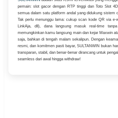
pemain: slot gacor dengan RTP tinggi dan Toto Slot 4
semua dalam satu platform andal yang didukung sistem d
Tak perlu menunggu lama: cukup scan kode QR via e-
LinkAja, dll), dana langsung masuk real-time tanpa 
memungkinkan kamu langsung main dan kejar Maxwin ata
saja, bahkan di tengah malam sekalipun. Dengan keamana
resmi, dan komitmen pasti bayar, SULTANWIN bukan han
transparan, stabil, dan benar-benar dirancang untuk pen
seamless dari awal hingga withdraw!