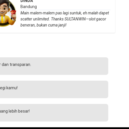
DINDA
Bandung
Main malem-malem pas lagi suntuk, eh malah dapet
scatter unlimited. Thanks SULTANWIN—slot gacor
beneran, bukan cuma janji!
r dan transparan.
tegi kamu!
ang lebih besar!