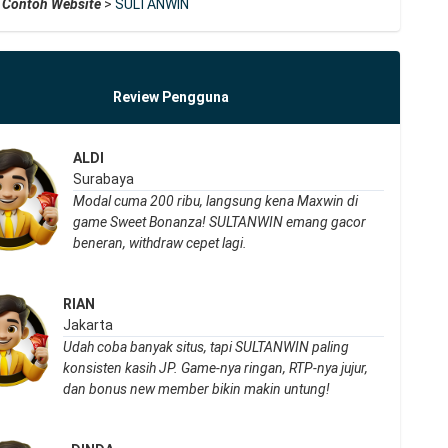
Contoh Website
>
SULTANWIN
Review Pengguna
ALDI
Surabaya
Modal cuma 200 ribu, langsung kena Maxwin di
game Sweet Bonanza! SULTANWIN emang gacor
beneran, withdraw cepet lagi.
RIAN
Jakarta
Udah coba banyak situs, tapi SULTANWIN paling
konsisten kasih JP. Game-nya ringan, RTP-nya jujur,
dan bonus new member bikin makin untung!