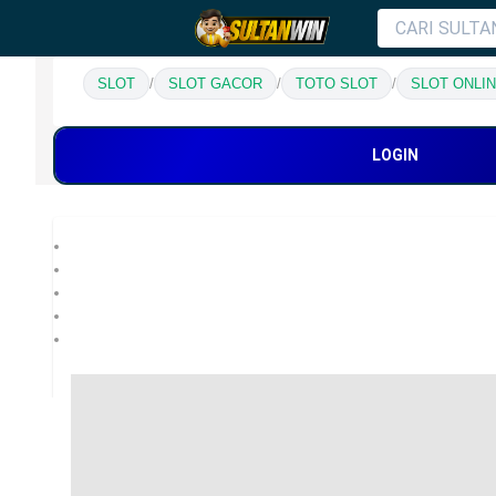
SLOT
/
SLOT GACOR
/
TOTO SLOT
/
SLOT ONLI
LOGIN