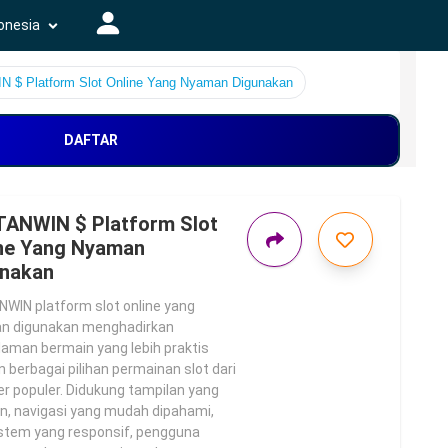
onesia
 $ Platform Slot Online Yang Nyaman Digunakan
DAFTAR
ANWIN $ Platform Slot
ne Yang Nyaman
unakan
WIN platform slot online yang
n digunakan menghadirkan
aman bermain yang lebih praktis
 berbagai pilihan permainan slot dari
er populer. Didukung tampilan yang
, navigasi yang mudah dipahami,
stem yang responsif, pengguna