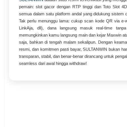
pemain: slot gacor dengan RTP tinggi dan Toto Slot 4
semua dalam satu platform andal yang didukung sistem d
Tak perlu menunggu lama: cukup scan kode QR via e-
LinkAja, dll), dana langsung masuk real-time tanpa 
memungkinkan kamu langsung main dan kejar Maxwin ata
saja, bahkan di tengah malam sekalipun. Dengan keamana
resmi, dan komitmen pasti bayar, SULTANWIN bukan han
transparan, stabil, dan benar-benar dirancang untuk pen
seamless dari awal hingga withdraw!