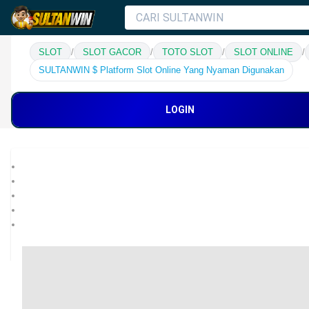
SLOT
/
SLOT GACOR
/
TOTO SLOT
/
SLOT ONLINE
/
SULTANWIN $ Platform Slot Online Yang Nyaman Digunakan
LOGIN