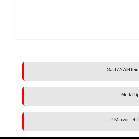
SULTANWIN hanya
Modal Rp
JP Maxwin lebih