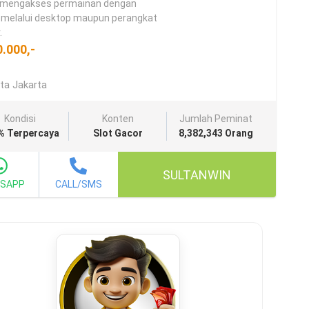
 mengakses permainan dengan
 melalui desktop maupun perangkat
.
0.000,-
ta Jakarta
Kondisi
Konten
Jumlah Peminat
% Terpercaya
Slot Gacor
8,382,343
Orang
SULTANWIN
SAPP
CALL/SMS