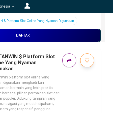
onesia
 $ Platform Slot Online Yang Nyaman Digunakan
DAFTAR
ANWIN $ Platform Slot
ne Yang Nyaman
unakan
WIN platform slot online yang
n digunakan menghadirkan
aman bermain yang lebih praktis
 berbagai pilihan permainan slot dari
er populer. Didukung tampilan yang
, navigasi yang mudah dipahami,
stem yang responsif, pengguna