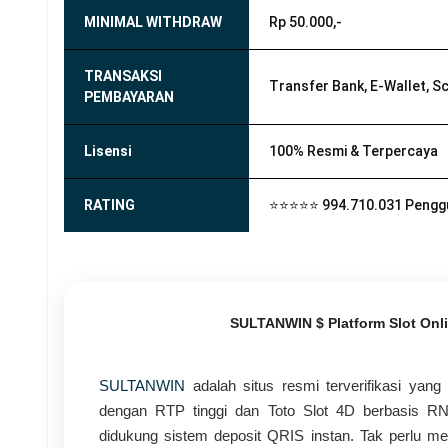
MINIMAL WITHDRAW
Rp 50.000,-
TRANSAKSI
Transfer Bank, E-Wallet, S
PEMBAYARAN
Lisensi
100% Resmi & Terpercaya
RATING
⭐⭐⭐⭐⭐ 994.710.031 Pengg
SULTANWIN $ Platform Slot On
SULTANWIN
adalah situs resmi terverifikasi yan
dengan RTP tinggi dan Toto Slot 4D berbasis RN
didukung sistem deposit QRIS instan. Tak perlu m