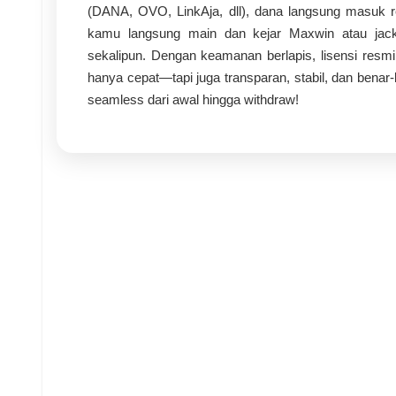
(DANA, OVO, LinkAja, dll), dana langsung masuk r
kamu langsung main dan kejar Maxwin atau jac
sekalipun. Dengan keamanan berlapis, lisensi res
hanya cepat—tapi juga transparan, stabil, dan bena
seamless dari awal hingga withdraw!