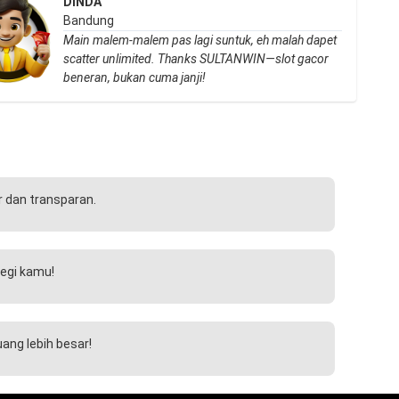
DINDA
Bandung
Main malem-malem pas lagi suntuk, eh malah dapet
scatter unlimited. Thanks SULTANWIN—slot gacor
beneran, bukan cuma janji!
r dan transparan.
tegi kamu!
ang lebih besar!