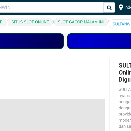
Ind
NE
/
SITUS SLOT ONLINE
/
SLOT GACOR MALAM INI
/
SULTANWIN
SULT
Onli
Dig
SULTAN
nyama
pengal
dengan
provid
modern
dan si