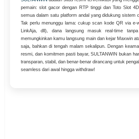
pemain: slot gacor dengan RTP tinggi dan Toto Slot 4
semua dalam satu platform andal yang didukung sistem d
Tak perlu menunggu lama: cukup scan kode QR via e-
LinkAja, dll), dana langsung masuk real-time tanpa 
memungkinkan kamu langsung main dan kejar Maxwin ata
saja, bahkan di tengah malam sekalipun. Dengan keamana
resmi, dan komitmen pasti bayar, SULTANWIN bukan han
transparan, stabil, dan benar-benar dirancang untuk pen
seamless dari awal hingga withdraw!