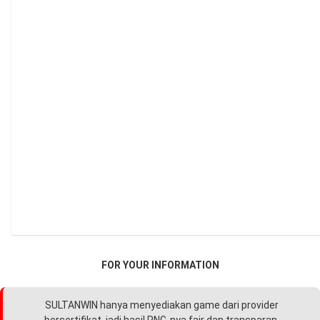
FOR YOUR INFORMATION
SULTANWIN hanya menyediakan game dari provider