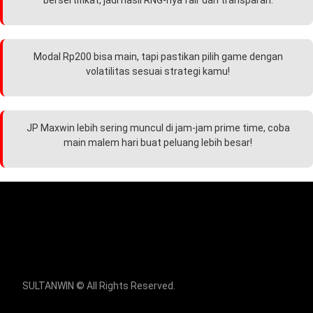
bersertifikat, jadi hasil RNG-nya fair dan transparan.
Modal Rp200 bisa main, tapi pastikan pilih game dengan
volatilitas sesuai strategi kamu!
JP Maxwin lebih sering muncul di jam-jam prime time, coba
main malem hari buat peluang lebih besar!
SULTANWIN © All Rights Reserved.