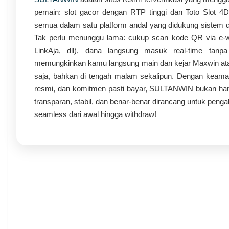
pemain: slot gacor dengan RTP tinggi dan Toto Slot 4
semua dalam satu platform andal yang didukung sistem d
Tak perlu menunggu lama: cukup scan kode QR via e-
LinkAja, dll), dana langsung masuk real-time tanpa 
memungkinkan kamu langsung main dan kejar Maxwin ata
saja, bahkan di tengah malam sekalipun. Dengan keamana
resmi, dan komitmen pasti bayar, SULTANWIN bukan han
transparan, stabil, dan benar-benar dirancang untuk pen
seamless dari awal hingga withdraw!