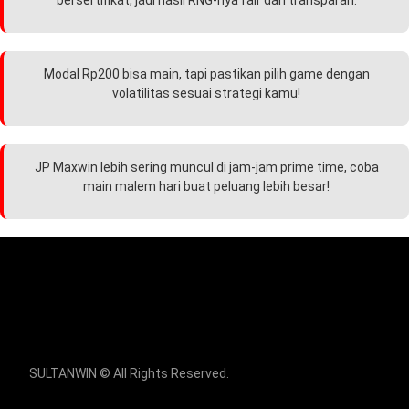
bersertifikat, jadi hasil RNG-nya fair dan transparan.
Modal Rp200 bisa main, tapi pastikan pilih game dengan
volatilitas sesuai strategi kamu!
JP Maxwin lebih sering muncul di jam-jam prime time, coba
main malem hari buat peluang lebih besar!
SULTANWIN © All Rights Reserved.