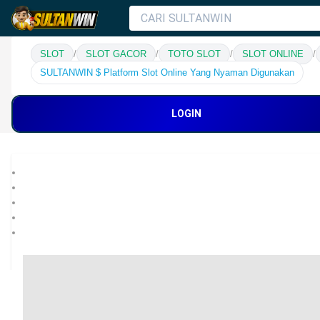
SLOT
/
SLOT GACOR
/
TOTO SLOT
/
SLOT ONLINE
/
SULTANWIN $ Platform Slot Online Yang Nyaman Digunakan
LOGIN