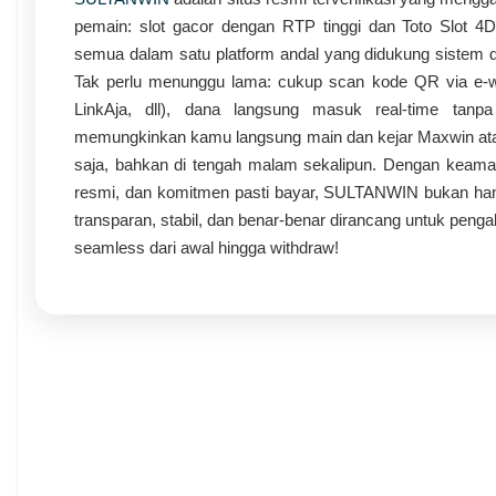
pemain: slot gacor dengan RTP tinggi dan Toto Slot 4
semua dalam satu platform andal yang didukung sistem d
Tak perlu menunggu lama: cukup scan kode QR via e-
LinkAja, dll), dana langsung masuk real-time tanpa 
memungkinkan kamu langsung main dan kejar Maxwin ata
saja, bahkan di tengah malam sekalipun. Dengan keamana
resmi, dan komitmen pasti bayar, SULTANWIN bukan han
transparan, stabil, dan benar-benar dirancang untuk pen
seamless dari awal hingga withdraw!