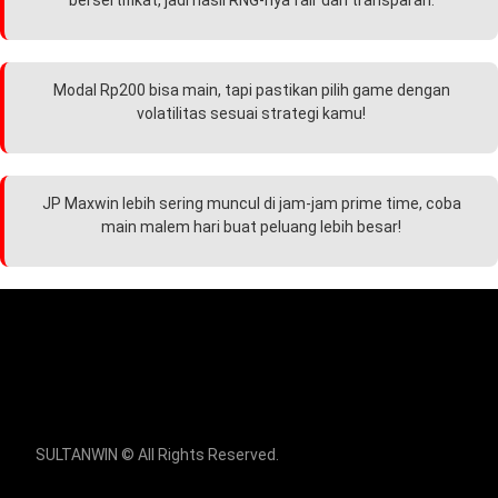
bersertifikat, jadi hasil RNG-nya fair dan transparan.
Modal Rp200 bisa main, tapi pastikan pilih game dengan
volatilitas sesuai strategi kamu!
JP Maxwin lebih sering muncul di jam-jam prime time, coba
main malem hari buat peluang lebih besar!
SULTANWIN © All Rights Reserved.