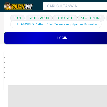
SLOT
/
SLOT GACOR
/
TOTO SLOT
/
SLOT ONLINE
/
SULTANWIN $ Platform Slot Online Yang Nyaman Digunakan
LOGIN