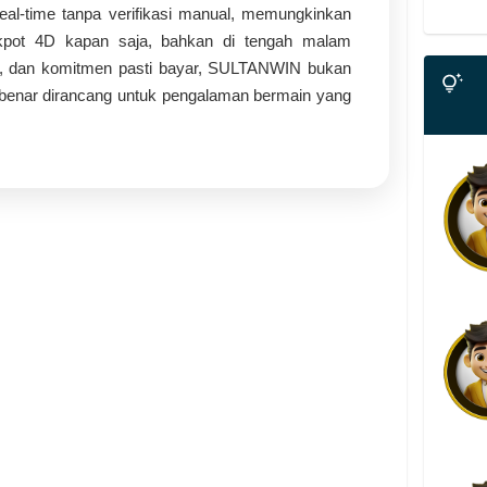
eal-time tanpa verifikasi manual, memungkinkan
kpot 4D kapan saja, bahkan di tengah malam
mi, dan komitmen pasti bayar, SULTANWIN bukan
r-benar dirancang untuk pengalaman bermain yang