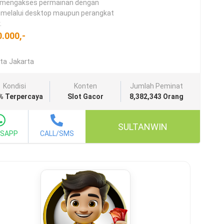
 mengakses permainan dengan
 melalui desktop maupun perangkat
.
0.000,-
ta Jakarta
Kondisi
Konten
Jumlah Peminat
% Terpercaya
Slot Gacor
8,382,343
Orang
SULTANWIN
SAPP
CALL/SMS