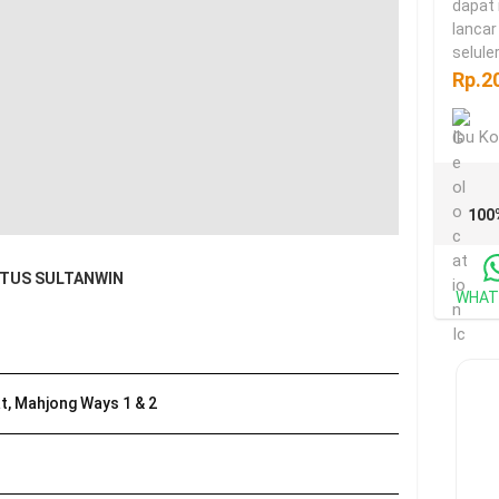
dapat
lancar
seluler
Rp.2
Ibu Ko
100
ITUS SULTANWIN
WHAT
t, Mahjong Ways 1 & 2