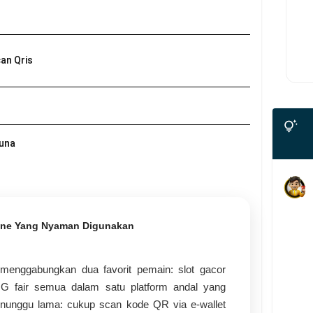
can Qris
una
line Yang Nyaman Digunakan
g menggabungkan dua favorit pemain: slot gacor
G fair semua dalam satu platform andal yang
enunggu lama: cukup scan kode QR via e-wallet