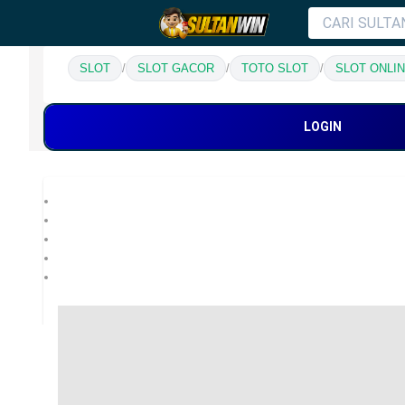
SLOT
/
SLOT GACOR
/
TOTO SLOT
/
SLOT ONLI
LOGIN