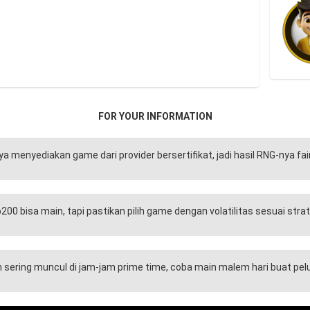
FOR YOUR INFORMATION
 menyediakan game dari provider bersertifikat, jadi hasil RNG-nya fai
200 bisa main, tapi pastikan pilih game dengan volatilitas sesuai stra
 sering muncul di jam-jam prime time, coba main malem hari buat pelu