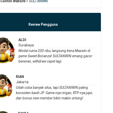
Contoh Website
>
SULTANWIN
Review Pengguna
ALDI
Surabaya
Modal cuma 200 ribu, langsung kena Maxwin di
game Sweet Bonanza! SULTANWIN emang gacor
beneran, withdraw cepet lagi.
RIAN
Jakarta
Udah coba banyak situs, tapi SULTANWIN paling
konsisten kasih JP. Game-nya ringan, RTP-nya jujur,
dan bonus new member bikin makin untung!