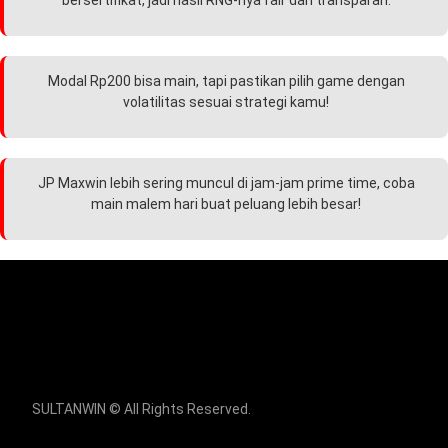
bersertifikat, jadi hasil RNG-nya fair dan transparan.
Modal Rp200 bisa main, tapi pastikan pilih game dengan
volatilitas sesuai strategi kamu!
JP Maxwin lebih sering muncul di jam-jam prime time, coba
main malem hari buat peluang lebih besar!
SULTANWIN © All Rights Reserved.