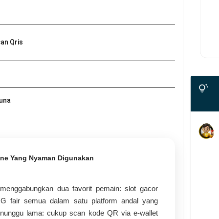
can Qris
una
line Yang Nyaman Digunakan
g menggabungkan dua favorit pemain: slot gacor
G fair semua dalam satu platform andal yang
enunggu lama: cukup scan kode QR via e-wallet