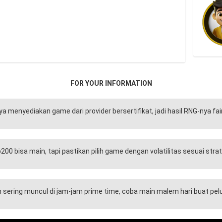
FOR YOUR INFORMATION
 menyediakan game dari provider bersertifikat, jadi hasil RNG-nya fai
200 bisa main, tapi pastikan pilih game dengan volatilitas sesuai stra
 sering muncul di jam-jam prime time, coba main malem hari buat pelu