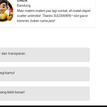
DINDA
Bandung
Main malem-malem pas lagi suntuk, eh malah dapet
scatter unlimited. Thanks SULTANWIN—slot gacor
beneran, bukan cuma janji!
r dan transparan.
tegi kamu!
ang lebih besar!