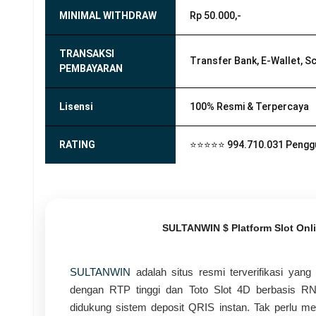
MINIMAL WITHDRAW
Rp 50.000,-
TRANSAKSI
Transfer Bank, E-Wallet, S
PEMBAYARAN
Lisensi
100% Resmi & Terpercaya
RATING
⭐⭐⭐⭐⭐ 994.710.031 Pengg
SULTANWIN $ Platform Slot On
SULTANWIN
adalah situs resmi terverifikasi yan
dengan RTP tinggi dan Toto Slot 4D berbasis RN
didukung sistem deposit QRIS instan. Tak perlu m