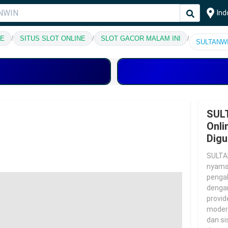
Ind
NE
/
SITUS SLOT ONLINE
/
SLOT GACOR MALAM INI
/
SULTANWIN
SULT
Onli
Dig
SULTAN
nyama
pengal
dengan
provid
modern
dan si