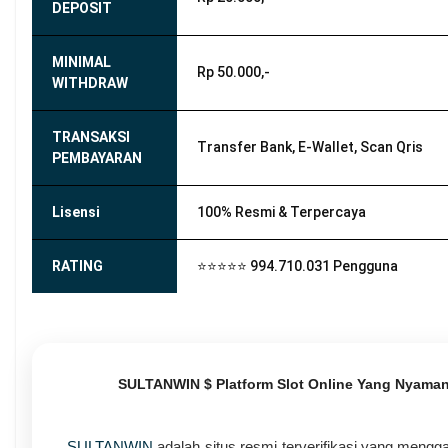
DEPOSIT
MINIMAL
Rp 50.000,-
WITHDRAW
TRANSAKSI
Transfer Bank, E-Wallet, Scan Qris
PEMBAYARAN
Lisensi
100% Resmi & Terpercaya
RATING
⭐⭐⭐⭐⭐ 994.710.031 Pengguna
SULTANWIN $ Platform Slot Online Yang Nyama
SULTANWIN
adalah situs resmi terverifikasi yang mengg