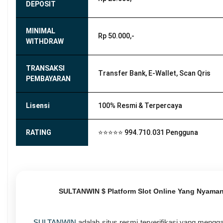
DEPOSIT
MINIMAL
Rp 50.000,-
WITHDRAW
TRANSAKSI
Transfer Bank, E-Wallet, Scan Qris
PEMBAYARAN
Lisensi
100% Resmi & Terpercaya
RATING
⭐⭐⭐⭐⭐ 994.710.031 Pengguna
SULTANWIN $ Platform Slot Online Yang Nyama
SULTANWIN
adalah situs resmi terverifikasi yang mengg