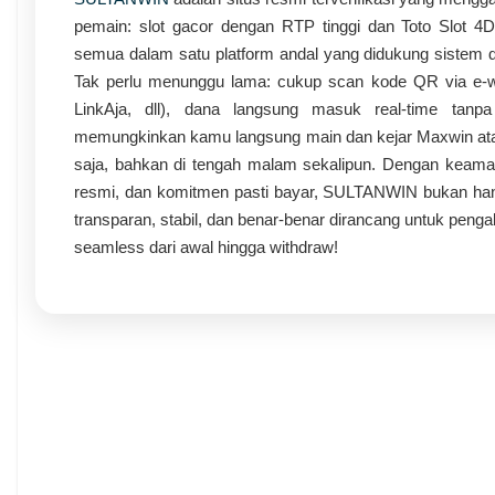
pemain: slot gacor dengan RTP tinggi dan Toto Slot 4
semua dalam satu platform andal yang didukung sistem d
Tak perlu menunggu lama: cukup scan kode QR via e-
LinkAja, dll), dana langsung masuk real-time tanpa 
memungkinkan kamu langsung main dan kejar Maxwin ata
saja, bahkan di tengah malam sekalipun. Dengan keamana
resmi, dan komitmen pasti bayar, SULTANWIN bukan han
transparan, stabil, dan benar-benar dirancang untuk pen
seamless dari awal hingga withdraw!