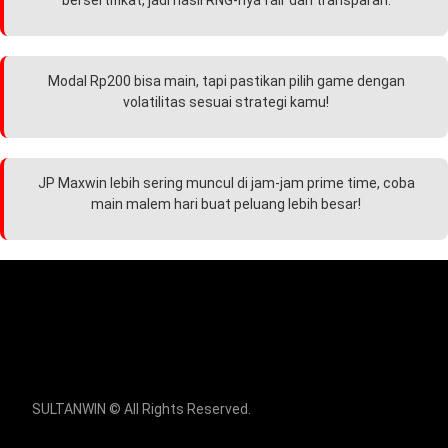
bersertifikat, jadi hasil RNG-nya fair dan transparan.
Modal Rp200 bisa main, tapi pastikan pilih game dengan
volatilitas sesuai strategi kamu!
JP Maxwin lebih sering muncul di jam-jam prime time, coba
main malem hari buat peluang lebih besar!
SULTANWIN © All Rights Reserved.