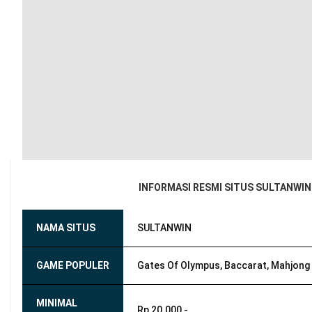
INFORMASI RESMI SITUS SULTANWIN
NAMA SITUS
SULTANWIN
GAME POPULER
Gates Of Olympus, Baccarat, Mahjong 
MINIMAL
Rp 20.000,-