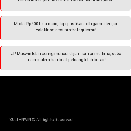
bersertifikat, jadi hasil RNG-nya fair dan transparan.
Modal Rp200 bisa main, tapi pastikan pilih game dengan
volatilitas sesuai strategi kamu!
JP Maxwin lebih sering muncul di jam-jam prime time, coba
main malem hari buat peluang lebih besar!
SULTANWIN © All Rights Reserved.