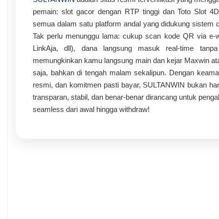
pemain: slot gacor dengan RTP tinggi dan Toto Slot 4
semua dalam satu platform andal yang didukung sistem d
Tak perlu menunggu lama: cukup scan kode QR via e-
LinkAja, dll), dana langsung masuk real-time tanpa 
memungkinkan kamu langsung main dan kejar Maxwin ata
saja, bahkan di tengah malam sekalipun. Dengan keamana
resmi, dan komitmen pasti bayar, SULTANWIN bukan han
transparan, stabil, dan benar-benar dirancang untuk pen
seamless dari awal hingga withdraw!