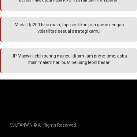
bersertifikat, jadi hasil RNG-nya fair dan transparan.
Modal Rp200 bisa main, tapi pastikan pilih game dengan
volatilitas sesuai strategi kamu!
JP Maxwin lebih sering muncul di jam-jam prime time, coba
main malem hari buat peluang lebih besar!
SULTANWIN © All Rights Reserved.