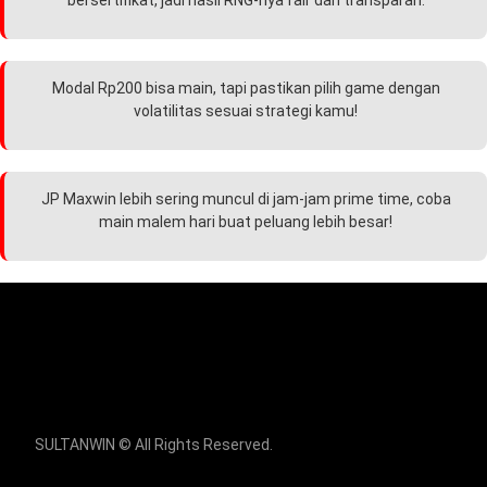
bersertifikat, jadi hasil RNG-nya fair dan transparan.
Modal Rp200 bisa main, tapi pastikan pilih game dengan
volatilitas sesuai strategi kamu!
JP Maxwin lebih sering muncul di jam-jam prime time, coba
main malem hari buat peluang lebih besar!
SULTANWIN © All Rights Reserved.