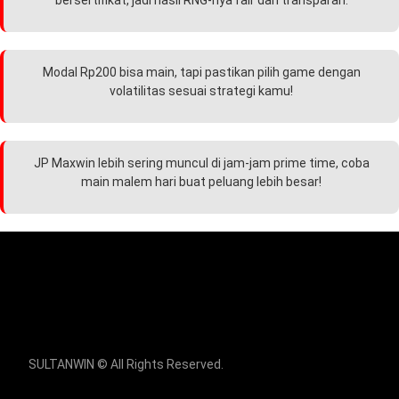
bersertifikat, jadi hasil RNG-nya fair dan transparan.
Modal Rp200 bisa main, tapi pastikan pilih game dengan
volatilitas sesuai strategi kamu!
JP Maxwin lebih sering muncul di jam-jam prime time, coba
main malem hari buat peluang lebih besar!
SULTANWIN © All Rights Reserved.