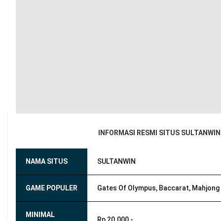
INFORMASI RESMI SITUS SULTANWIN
NAMA SITUS
SULTANWIN
GAME POPULER
Gates Of Olympus, Baccarat, Mahjong 
MINIMAL
Rp 20.000,-