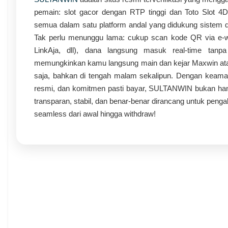
pemain: slot gacor dengan RTP tinggi dan Toto Slot 4
semua dalam satu platform andal yang didukung sistem d
Tak perlu menunggu lama: cukup scan kode QR via e-
LinkAja, dll), dana langsung masuk real-time tanpa 
memungkinkan kamu langsung main dan kejar Maxwin ata
saja, bahkan di tengah malam sekalipun. Dengan keamana
resmi, dan komitmen pasti bayar, SULTANWIN bukan han
transparan, stabil, dan benar-benar dirancang untuk pen
seamless dari awal hingga withdraw!