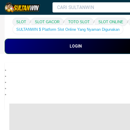
SLOT
/
SLOT GACOR
/
TOTO SLOT
/
SLOT ONLINE
/
SULTANWIN $ Platform Slot Online Yang Nyaman Digunakan
LOGIN