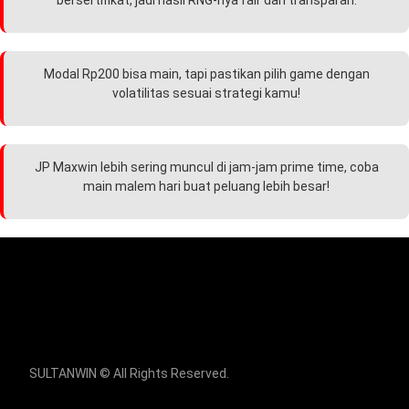
bersertifikat, jadi hasil RNG-nya fair dan transparan.
Modal Rp200 bisa main, tapi pastikan pilih game dengan
volatilitas sesuai strategi kamu!
JP Maxwin lebih sering muncul di jam-jam prime time, coba
main malem hari buat peluang lebih besar!
SULTANWIN © All Rights Reserved.