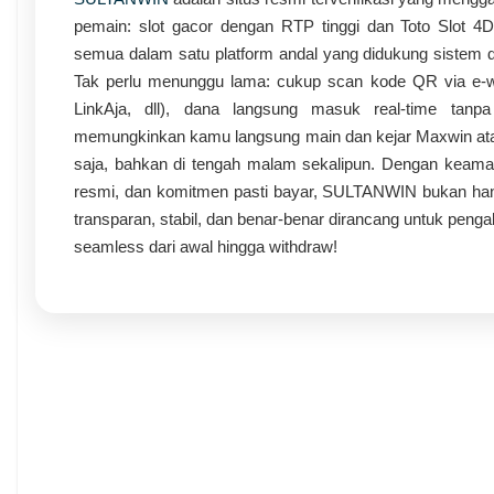
pemain: slot gacor dengan RTP tinggi dan Toto Slot 4
semua dalam satu platform andal yang didukung sistem d
Tak perlu menunggu lama: cukup scan kode QR via e-
LinkAja, dll), dana langsung masuk real-time tanpa 
memungkinkan kamu langsung main dan kejar Maxwin ata
saja, bahkan di tengah malam sekalipun. Dengan keamana
resmi, dan komitmen pasti bayar, SULTANWIN bukan han
transparan, stabil, dan benar-benar dirancang untuk pen
seamless dari awal hingga withdraw!