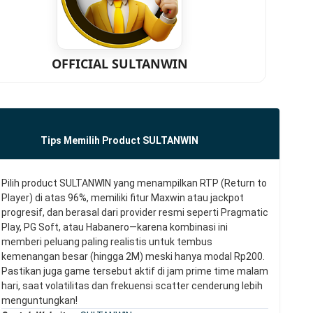
OFFICIAL SULTANWIN
Tips Memilih Product SULTANWIN
Pilih product SULTANWIN yang menampilkan RTP (Return to
Player) di atas 96%, memiliki fitur Maxwin atau jackpot
progresif, dan berasal dari provider resmi seperti Pragmatic
Play, PG Soft, atau Habanero—karena kombinasi ini
memberi peluang paling realistis untuk tembus
kemenangan besar (hingga 2M) meski hanya modal Rp200.
Pastikan juga game tersebut aktif di jam prime time malam
hari, saat volatilitas dan frekuensi scatter cenderung lebih
menguntungkan!