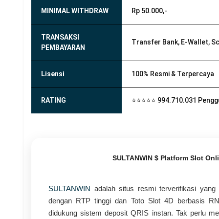
MINIMAL WITHDRAW
Rp 50.000,-
TRANSAKSI
Transfer Bank, E-Wallet, S
PEMBAYARAN
Lisensi
100% Resmi & Terpercaya
RATING
⭐⭐⭐⭐⭐ 994.710.031 Pengg
SULTANWIN $ Platform Slot On
SULTANWIN
adalah situs resmi terverifikasi yan
dengan RTP tinggi dan Toto Slot 4D berbasis RN
didukung sistem deposit QRIS instan. Tak perlu m