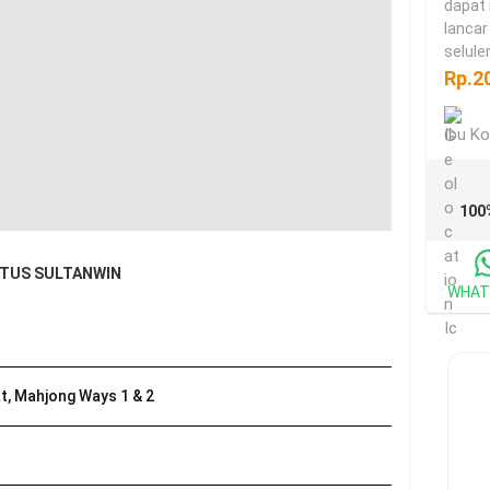
dapat
lancar
seluler
Rp.2
Ibu Ko
100
ITUS SULTANWIN
WHAT
t, Mahjong Ways 1 & 2