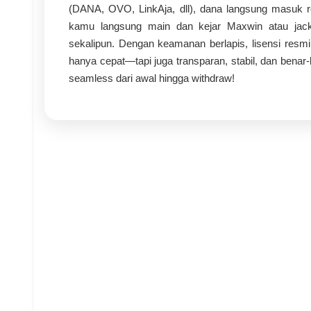
(DANA, OVO, LinkAja, dll), dana langsung masuk r
kamu langsung main dan kejar Maxwin atau jac
sekalipun. Dengan keamanan berlapis, lisensi res
hanya cepat—tapi juga transparan, stabil, dan bena
seamless dari awal hingga withdraw!