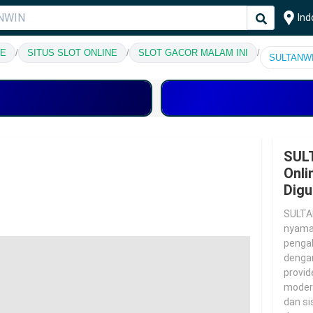
Ind
NE
/
SITUS SLOT ONLINE
/
SLOT GACOR MALAM INI
/
SULTANWIN
SULT
Onli
Dig
SULTAN
nyama
pengal
dengan
provid
modern
dan si