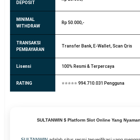
DEPOSIT
MINIMAL
Rp 50.000,-
WITHDRAW
TRANSAKSI
Transfer Bank, E-Wallet, Scan Qris
PEMBAYARAN
Lisensi
100% Resmi & Terpercaya
RATING
⭐⭐⭐⭐⭐ 994.710.031 Pengguna
SULTANWIN $ Platform Slot Online Yang Nyama
SULTANWIN
adalah situs resmi terverifikasi yang mengg