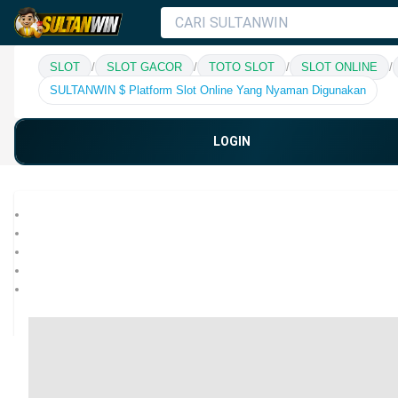
SLOT
/
SLOT GACOR
/
TOTO SLOT
/
SLOT ONLINE
/
SULTANWIN $ Platform Slot Online Yang Nyaman Digunakan
LOGIN