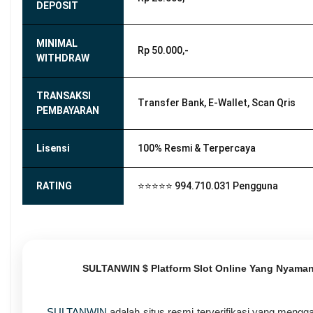
DEPOSIT
MINIMAL
Rp 50.000,-
WITHDRAW
TRANSAKSI
Transfer Bank, E-Wallet, Scan Qris
PEMBAYARAN
Lisensi
100% Resmi & Terpercaya
RATING
⭐⭐⭐⭐⭐ 994.710.031 Pengguna
SULTANWIN $ Platform Slot Online Yang Nyama
SULTANWIN
adalah situs resmi terverifikasi yang mengg