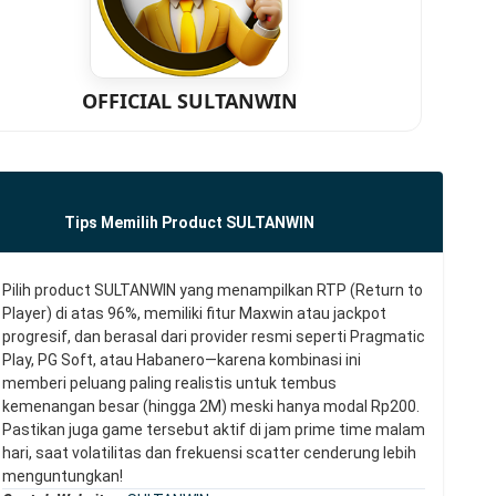
OFFICIAL SULTANWIN
Tips Memilih Product SULTANWIN
Pilih product SULTANWIN yang menampilkan RTP (Return to
Player) di atas 96%, memiliki fitur Maxwin atau jackpot
progresif, dan berasal dari provider resmi seperti Pragmatic
Play, PG Soft, atau Habanero—karena kombinasi ini
memberi peluang paling realistis untuk tembus
kemenangan besar (hingga 2M) meski hanya modal Rp200.
Pastikan juga game tersebut aktif di jam prime time malam
hari, saat volatilitas dan frekuensi scatter cenderung lebih
menguntungkan!