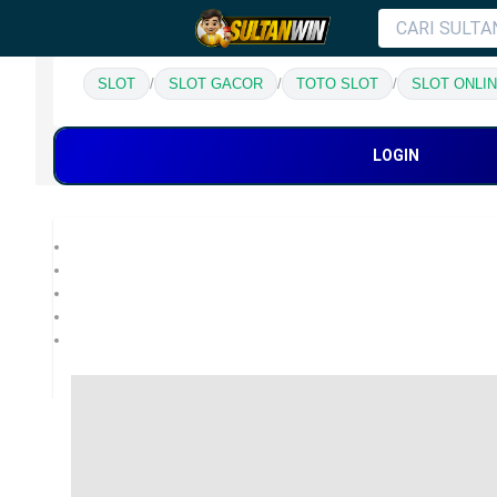
SLOT
/
SLOT GACOR
/
TOTO SLOT
/
SLOT ONLI
LOGIN