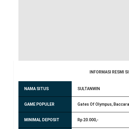
INFORMASI RESMI S
NAMA SITUS
SULTANWIN
GAME POPULER
Gates Of Olympus, Baccara
MINIMAL DEPOSIT
Rp 20.000,-