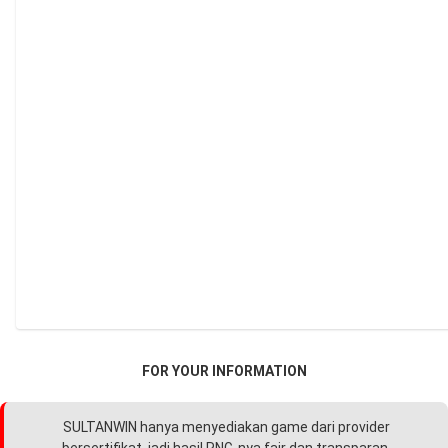
FOR YOUR INFORMATION
SULTANWIN hanya menyediakan game dari provider