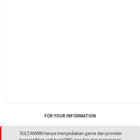
FOR YOUR INFORMATION
SULTANWIN hanya menyediakan game dari provider