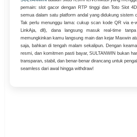
pemain: slot gacor dengan RTP tinggi dan Toto Slot 4
semua dalam satu platform andal yang didukung sistem d
Tak perlu menunggu lama: cukup scan kode QR via e-
LinkAja, dll), dana langsung masuk real-time tanpa 
memungkinkan kamu langsung main dan kejar Maxwin ata
saja, bahkan di tengah malam sekalipun. Dengan keamana
resmi, dan komitmen pasti bayar, SULTANWIN bukan han
transparan, stabil, dan benar-benar dirancang untuk pen
seamless dari awal hingga withdraw!