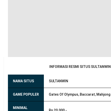
INFORMASI RESMI SITUS SULTANWIN
NAMA SITUS
SULTANWIN
GAME POPULER
Gates Of Olympus, Baccarat, Mahjong 
MINIMAL
Rp 20.000,-