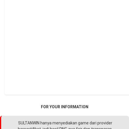
FOR YOUR INFORMATION
SULTANWIN hanya menyediakan game dari provider