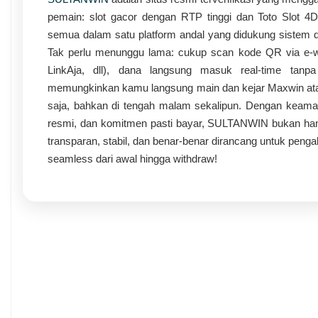
pemain: slot gacor dengan RTP tinggi dan Toto Slot 4
semua dalam satu platform andal yang didukung sistem d
Tak perlu menunggu lama: cukup scan kode QR via e-
LinkAja, dll), dana langsung masuk real-time tanpa 
memungkinkan kamu langsung main dan kejar Maxwin ata
saja, bahkan di tengah malam sekalipun. Dengan keamana
resmi, dan komitmen pasti bayar, SULTANWIN bukan han
transparan, stabil, dan benar-benar dirancang untuk pen
seamless dari awal hingga withdraw!