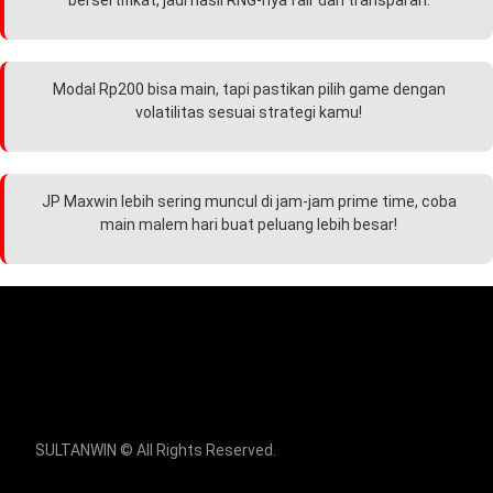
bersertifikat, jadi hasil RNG-nya fair dan transparan.
Modal Rp200 bisa main, tapi pastikan pilih game dengan
volatilitas sesuai strategi kamu!
JP Maxwin lebih sering muncul di jam-jam prime time, coba
main malem hari buat peluang lebih besar!
SULTANWIN © All Rights Reserved.