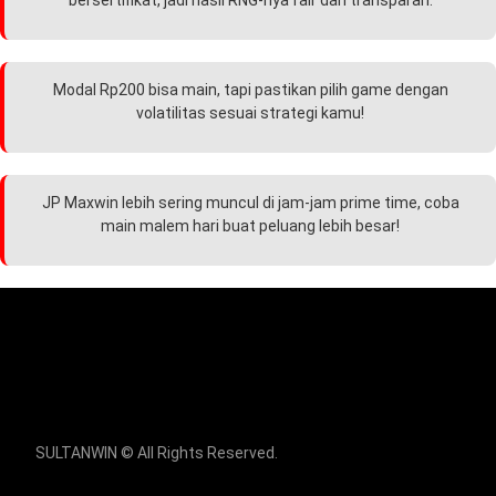
bersertifikat, jadi hasil RNG-nya fair dan transparan.
Modal Rp200 bisa main, tapi pastikan pilih game dengan
volatilitas sesuai strategi kamu!
JP Maxwin lebih sering muncul di jam-jam prime time, coba
main malem hari buat peluang lebih besar!
SULTANWIN © All Rights Reserved.