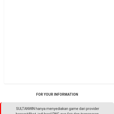
FOR YOUR INFORMATION
SULTANWIN hanya menyediakan game dari provider