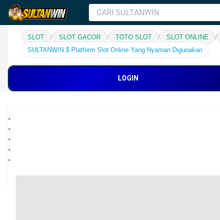
SLOT
/
SLOT GACOR
/
TOTO SLOT
/
SLOT ONLINE
/
SULTANWIN $ Platform Slot Online Yang Nyaman Digunakan
LOGIN