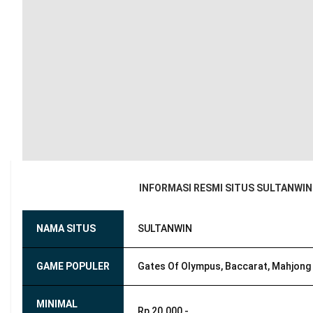
INFORMASI RESMI SITUS SULTANWIN
NAMA SITUS
SULTANWIN
GAME POPULER
Gates Of Olympus, Baccarat, Mahjong 
MINIMAL
Rp 20.000,-