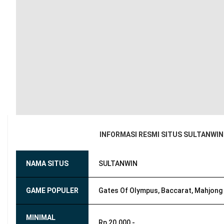
INFORMASI RESMI SITUS SULTANWIN
NAMA SITUS
SULTANWIN
GAME POPULER
Gates Of Olympus, Baccarat, Mahjong 
MINIMAL
Rp 20.000,-