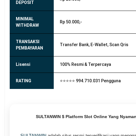
DEPOSIT
MINIMAL
Rp 50.000,-
WITHDRAW
TRANSAKSI
Transfer Bank, E-Wallet, Scan Qris
PEMBAYARAN
Lisensi
100% Resmi & Terpercaya
RATING
⭐⭐⭐⭐⭐ 994.710.031 Pengguna
SULTANWIN $ Platform Slot Online Yang Nyama
SULTANWIN
adalah situs resmi terverifikasi yang mengg