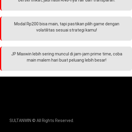
bersertifikat, jadi hasil RNG-nya fair dan transparan.
Modal Rp200 bisa main, tapi pastikan pilih game dengan
volatilitas sesuai strategi kamu!
JP Maxwin lebih sering muncul di jam-jam prime time, coba
main malem hari buat peluang lebih besar!
SULTANWIN © All Rights Reserved.