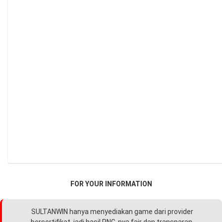
FOR YOUR INFORMATION
SULTANWIN hanya menyediakan game dari provider