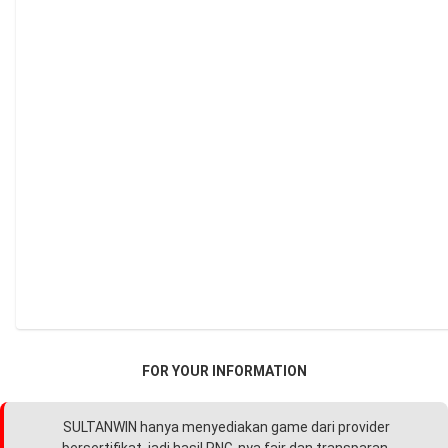
FOR YOUR INFORMATION
SULTANWIN hanya menyediakan game dari provider