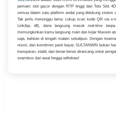
pemain: slot gacor dengan RTP tinggi dan Toto Slot 4
semua dalam satu platform andal yang didukung sistem d
Tak perlu menunggu lama: cukup scan kode QR via e-
LinkAja, dll), dana langsung masuk real-time tanpa 
memungkinkan kamu langsung main dan kejar Maxwin ata
saja, bahkan di tengah malam sekalipun. Dengan keamana
resmi, dan komitmen pasti bayar, SULTANWIN bukan han
transparan, stabil, dan benar-benar dirancang untuk pen
seamless dari awal hingga withdraw!