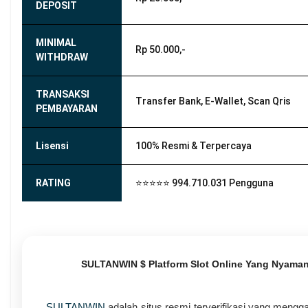
DEPOSIT
MINIMAL
Rp 50.000,-
WITHDRAW
TRANSAKSI
Transfer Bank, E-Wallet, Scan Qris
PEMBAYARAN
Lisensi
100% Resmi & Terpercaya
RATING
⭐⭐⭐⭐⭐ 994.710.031 Pengguna
SULTANWIN $ Platform Slot Online Yang Nyama
SULTANWIN
adalah situs resmi terverifikasi yang mengg